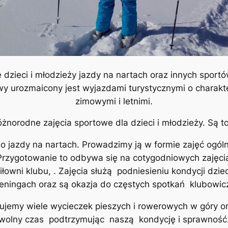
 dzieci i młodzieży jazdy na nartach oraz innych sportó
owy urozmaicony jest wyjazdami turystycznymi o charak
zimowymi i letnimi.
żnorodne zajęcia sportowe dla dzieci i młodzieży. Są t
o jazdy na nartach. Prowadzimy ją w formie zajęć ogól
 Przygotowanie to odbywa się na cotygodniowych zajęcia
iłowni klubu, . Zajęcia służą podniesieniu kondycji dzi
reningach oraz są okazja do częstych spotkań klubowic
zujemy wiele wycieczek pieszych i rowerowych w góry o
wolny czas podtrzymując naszą kondycję i sprawność