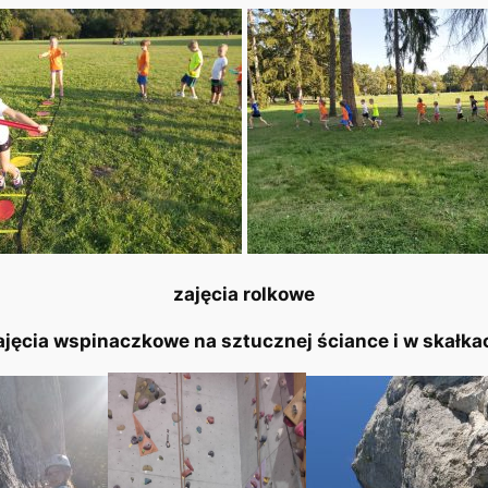
zajęcia rolkowe
ajęcia wspinaczkowe na sztucznej ściance i w skałka