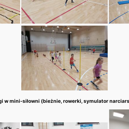
gi w mini-siłowni (bieżnie, rowerki, symulator narciarsk