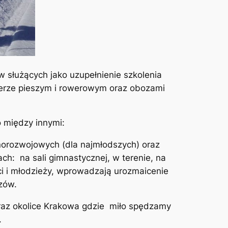
w służących jako uzupełnienie szkolenia
terze pieszym i rowerowym oraz obozami
o między innymi:
norozwojowych (dla najmłodszych) oraz
ch: na sali gimnastycznej, w terenie, na
eci i młodzieży, wprowadzają urozmaicenie
zów.
raz okolice Krakowa gdzie miło spędzamy
.