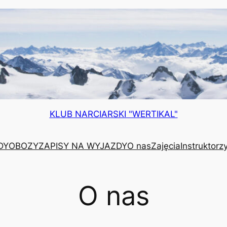
KLUB NARCIARSKI "WERTIKAL"
DY
OBOZY
ZAPISY NA WYJAZDY
O nas
Zajęcia
Instruktorz
O nas