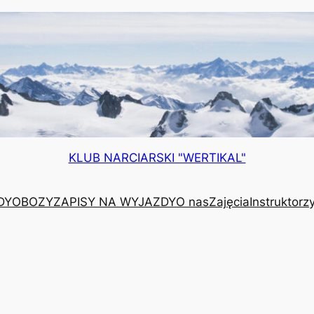
KLUB NARCIARSKI "WERTIKAL"
DY
OBOZY
ZAPISY NA WYJAZDY
O nas
Zajęcia
Instruktorz